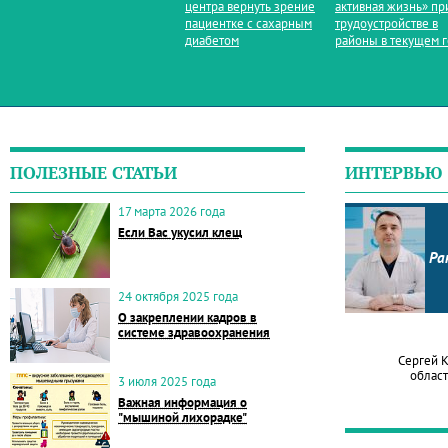
центра вернуть зрение
активная жизнь» пр
пациентке с сахарным
трудоустройстве в
диабетом
районы в текущем 
ПОЛЕЗНЫЕ СТАТЬИ
ИНТЕРВЬЮ
17 марта 2026 года
Если Вас укусил клещ
Ра
24 октября 2025 года
О закреплении кадров в
системе здравоохранения
Сергей 
област
3 июля 2025 года
Важная информация о
"мышиной лихорадке"