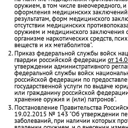
оружием, в том числе внеочередного, и
оформления медицинских заключений 
результатам, форм медицинского закл
отсутствии медицинских противопоказ
оружием и медицинского заключения о
организме наркотических средств, пси
веществ и их метаболитов".
Приказ федеральной службы войск на
гвардии российской федерации
от 14.
утверждении административного регла
федеральной службы войск националь
российской федерации по предоставл
государственной услуги по выдаче юр
или гражданину российской федераци
хранение оружия и (или) патронов".
Постановление Правительства Российс
19.02.2015 № 143 "Об утверждении п
заболеваний, при наличии которых пр
владении оружием, и о внесении изме