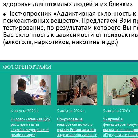
здоровье для пожилых людей и их близких
Тест-опросник «Аддиктивная склонность к
психоактивных веществ». Предлагаем Вам 
тестирование, по результатам которого Вы по
Вас склонность к зависимости от психоакти
(алкоголя, наркотиков, никотина и др.)
ФОТОРЕПОРТАЖИ
6 августа 2026 г.
5 августа 2026 г.
5 августа 2026 г.
Кирово‑Чепецкая ЦРБ
Оборудование
17 врачей и
расширила штат
нацпроекта помогло
фельдшеров получ
службы медицинской
врачам Регионального
выплаты по нацпро
реабилитации
эндокринологического
«Продолжительная