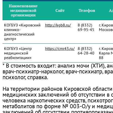
Наименование
медицинской
Сайт
Телефон
А
организации
КОГБУЗ «Кировский
http://kgb8.ru/
8 (8332)
г. Киров
клинико-
69-95-45
Московс
диагностический
центр»
КОГБУЗ «Центр
https://cmr43.ru/
8 (8332)
г. Киров
медицинской
64-28-40
Карла М
реабилитации»
88
* В стоимость входит: анализ мочи (ХТИ), ан
врач-психиатр-нарколог, врач-психиатр, вр
психолог, справка.
На территории районов Кировской области
медицинских заключений об отсутствии в 
человека наркотических средств, психотро
метаболитов по форме № 003-О/у и меди
заключений об отсутствии противопоказан