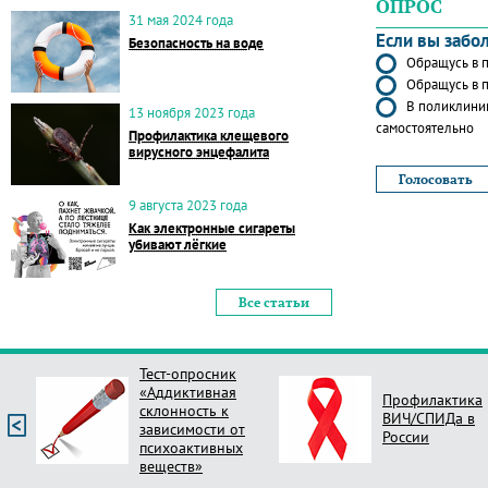
ОПРОС
31 мая 2024 года
Если вы забо
Безопасность на воде
Обращусь в п
Обращусь в п
В поликлиник
13 ноября 2023 года
самостоятельно
Профилактика клещевого
вирусного энцефалита
9 августа 2023 года
Как электронные сигареты
убивают лёгкие
Все статьи
Тест-опросник
«Аддиктивная
Профилактика
склонность к
ВИЧ/СПИДа в
зависимости от
России
психоактивных
веществ»