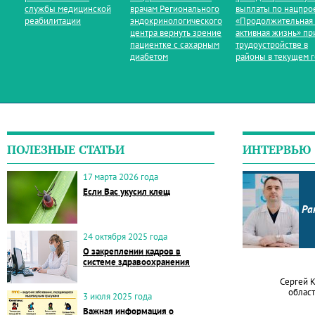
службы медицинской
врачам Регионального
выплаты по нацпро
реабилитации
эндокринологического
«Продолжительная
центра вернуть зрение
активная жизнь» пр
пациентке с сахарным
трудоустройстве в
диабетом
районы в текущем 
ПОЛЕЗНЫЕ СТАТЬИ
ИНТЕРВЬЮ
17 марта 2026 года
Если Вас укусил клещ
Ра
24 октября 2025 года
О закреплении кадров в
системе здравоохранения
Сергей 
област
3 июля 2025 года
Важная информация о