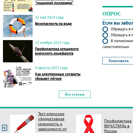
"мышиной лихорадке"
ОПРОС
31 мая 2024 года
Если вы забо
Безопасность на воде
Обращусь в п
Обращусь в п
В поликлиник
13 ноября 2023 года
самостоятельно
Профилактика клещевого
вирусного энцефалита
9 августа 2023 года
Как электронные сигареты
убивают лёгкие
Все статьи
Тест-опросник
«Аддиктивная
Профилактика
склонность к
ВИЧ/СПИДа в
зависимости от
России