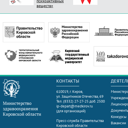
психоактивных
веществ»
КОНТАКТЫ
ДЕЯТЕЛ
610019, г. Киров,
Министерс
ул. Защитников Отечества, 69
Учрежден
Тел. (8332) 27-27-25 доб. 2500
Министерство
Лицензир
ip-depart@medkirov.ru
здравоохранения
Документ
(для организаций)
Кировской области
Конкурсы
Пресс-служба Правительства
Вакансии
Кировской области