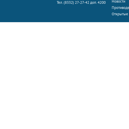
Новости
Тел. (8332) 27-27-42 доп. 4200
Противоде
Открытые