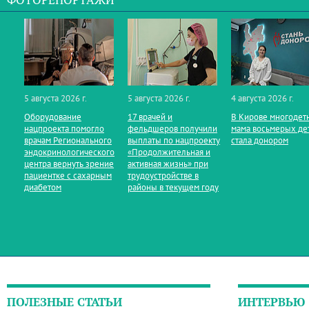
ФОТОРЕПОРТАЖИ
5 августа 2026 г.
5 августа 2026 г.
4 августа 2026 г.
Оборудование
17 врачей и
В Кирове многодет
нацпроекта помогло
фельдшеров получили
мама восьмерых де
врачам Регионального
выплаты по нацпроекту
стала донором
эндокринологического
«Продолжительная и
центра вернуть зрение
активная жизнь» при
пациентке с сахарным
трудоустройстве в
диабетом
районы в текущем году
ПОЛЕЗНЫЕ СТАТЬИ
ИНТЕРВЬЮ