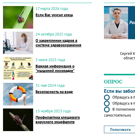
17 марта 2026 года
Если Вас укусил клещ
Ра
24 октября 2025 года
О закреплении кадров в
системе здравоохранения
Сергей 
област
3 июля 2025 года
Важная информация о
"мышиной лихорадке"
ОПРОС
31 мая 2024 года
Если вы забо
Безопасность на воде
Обращусь в п
Обращусь в п
В поликлиник
13 ноября 2023 года
самостоятельно
Профилактика клещевого
вирусного энцефалита