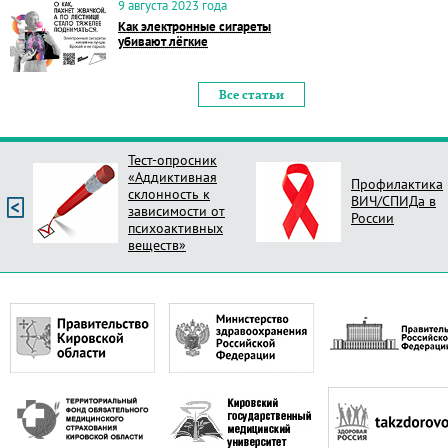
9 августа 2023 года
Как электронные сигареты
убивают лёгкие
Все статьи
Тест-опросник
«Аддиктивная
Профилактика
склонность к
ВИЧ/СПИДа в
зависимости от
России
психоактивных
веществ»