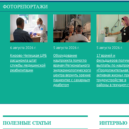
ФОТОРЕПОРТАЖИ
6 августа 2026 г.
5 августа 2026 г.
5 августа 2026 г.
Кирово‑Чепецкая ЦРБ
Оборудование
17 врачей и
расширила штат
нацпроекта помогло
фельдшеров получ
службы медицинской
врачам Регионального
выплаты по нацпро
реабилитации
эндокринологического
«Продолжительная
центра вернуть зрение
активная жизнь» пр
пациентке с сахарным
трудоустройстве в
диабетом
районы в текущем 
ПОЛЕЗНЫЕ СТАТЬИ
ИНТЕРВЬЮ