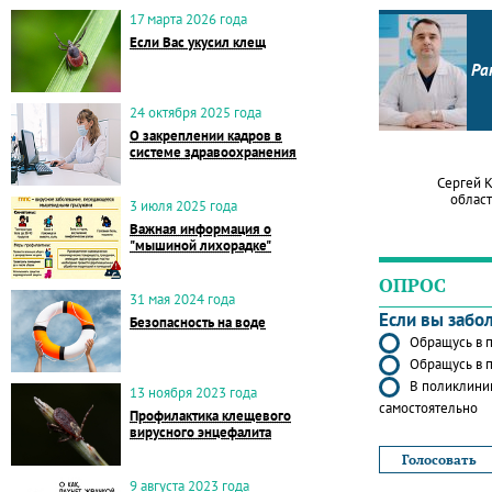
17 марта 2026 года
Если Вас укусил клещ
Ра
24 октября 2025 года
О закреплении кадров в
системе здравоохранения
Сергей 
област
3 июля 2025 года
Важная информация о
"мышиной лихорадке"
ОПРОС
31 мая 2024 года
Если вы забо
Безопасность на воде
Обращусь в п
Обращусь в п
В поликлиник
13 ноября 2023 года
самостоятельно
Профилактика клещевого
вирусного энцефалита
9 августа 2023 года