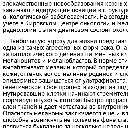
злокачественные новообразования кожных
занимают лидирующие позиции в структу
онкологической заболеваемости. На сегод
учете в Кировском центре онкологии и ме
радиологии с этим диагнозом состоит окол
– Наибольшую угрозу для жизни представл
одна из самых агрессивных форм рака. Она
за патологического деления пигментных кл
меланоцитов и меланобластов. В норме эти
вырабатывают меланин, который определяе
кожи, оттенок волос, наличие родинок и сп
эпидермиса защищаться от ультрафиолета.
генетическом сбое процесс выходит из-под
мутировавшие клетки начинают стремитель
формируя опухоль, которая быстро прораст
слои тканей и дает метастазы во внутренни
Опасность меланомы заключается еще и в т
способна возникнуть не только на фоне ста
появиться буквально за несколько недель 