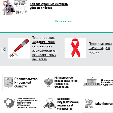
Как электронные сигареты
убивают лёгкие
Все статьи
Профилактика
Опрос Оцени
ВИЧ/СПИДа в
новый стиль
России
поликлиник Ро