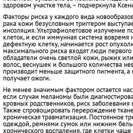
здоровом участке тела, – подчеркнула Ксен
Факторы риска у каждого вида новообразов
рака кожи безусловным триггером выступа
инсоляция. Ультрафиолетовое излучение 
клеток, и если иммунная система вовремя 
дефектную клетку, начинается рост опухоли
максимального риска входят люди первого
обладатели очень светлой кожи, рыжих или
волос, веснушек и большого количества не
производит меньше защитного пигмента, а
получает ожоги.
Не менее значимым фактором остается нас
если случаи меланомы были диагностиров
кровных родственников, риск заболевания в
Также спровоцировать перерождение ткан
хроническая травматизация. Постоянное т
одеждой, ремнями сумок или нижним белье
хронического воспаления, где клетки чаще