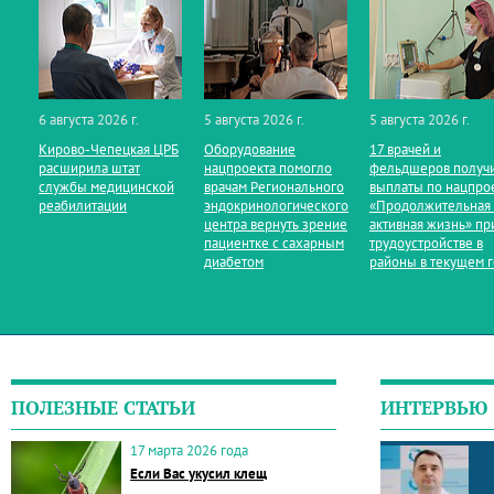
6 августа 2026 г.
5 августа 2026 г.
5 августа 2026 г.
Кирово‑Чепецкая ЦРБ
Оборудование
17 врачей и
расширила штат
нацпроекта помогло
фельдшеров получ
службы медицинской
врачам Регионального
выплаты по нацпро
реабилитации
эндокринологического
«Продолжительная
центра вернуть зрение
активная жизнь» пр
пациентке с сахарным
трудоустройстве в
диабетом
районы в текущем 
ПОЛЕЗНЫЕ СТАТЬИ
ИНТЕРВЬЮ
17 марта 2026 года
Если Вас укусил клещ