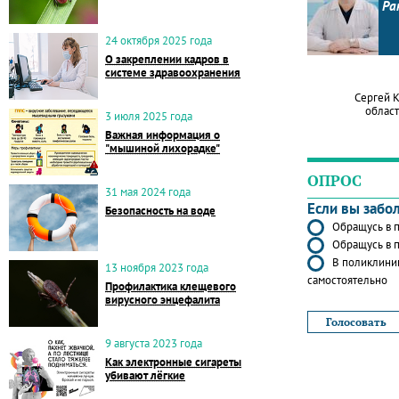
Ра
24 октября 2025 года
О закреплении кадров в
системе здравоохранения
Сергей 
област
3 июля 2025 года
Важная информация о
"мышиной лихорадке"
ОПРОС
31 мая 2024 года
Если вы забо
Безопасность на воде
Обращусь в п
Обращусь в п
В поликлиник
13 ноября 2023 года
самостоятельно
Профилактика клещевого
вирусного энцефалита
9 августа 2023 года
Как электронные сигареты
убивают лёгкие